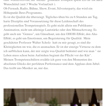
Wunschtitel (mit 3 Woche Vorlaufzeit ).
Ob Fernseh, Radio, Bühne, Show, Event, Silvesterparty, das wird ein
Höhepunkt Ihres Programms.
Es ist die Qualiät die überzeugt. Tägliches üben bis zu 6 Stunden am Tag,
harte Disziplin sind Voraussetzung für diese Leidenschaft des
professionellen Trompetenspiels. Es geht nicht allein um Publikums-
Annimation, nicht um alleinige Lautstärke oder den Mitmachzwang. Es
geht auch um "Genuss", um Gänsehaut, um den OHOH-Effekt, den Aha-
Effekt, es geht um Emotionen, um Begeisterung für Qualität. Mein
geschätzter Professor Walter Scholz hatt zu mir gesagt, es sind die
Kleinigkeiten im wie, die es ausmachen. Er ist der einzige Virtuose zu dem
ich aufblicken kann, der mir zeigte was Qualiät bedeutet und wie man " sie
Leben muss schon beim Aufstehen beginnt die Pflicht vor der Kür".
Meinen Trompetenschülern erzähle ich gern von den Momenten des
absoluten Glücks der perfekten Performance und dem Applaus dem Jubel.
Das treibt uns Musiker an, nur das.