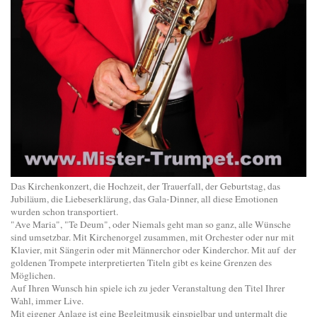
Das Kirchenkonzert, die Hochzeit, der Trauerfall, der Geburtstag, das
Jubiläum, die Liebeserklärung, das Gala-Dinner, all diese Emotionen
wurden schon transportiert.
"Ave Maria", "Te Deum", oder Niemals geht man so ganz, alle Wünsche
sind umsetzbar. Mit Kirchenorgel zusammen, mit Orchester oder nur mit
Klavier, mit Sängerin oder mit Männerchor oder Kinderchor. Mit auf der
goldenen Trompete interpretierten Titeln gibt es keine Grenzen des
Möglichen.
Auf Ihren Wunsch hin spiele ich zu jeder Veranstaltung den Titel Ihrer
Wahl, immer Live.
Mit eigener Anlage ist eine Begleitmusik einspielbar und untermalt die