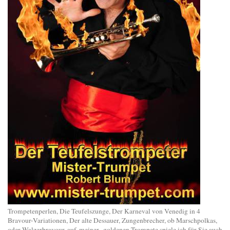
Trompetenperlen, Die Teufelszunge, Der Karneval von Venedig in 4
Bravour-Variationen, Der alte Dessauer, Zungenbrecher, ob Marschpolkas,
oder Walzerbravour, auf meiner goldenen Trompete spiele ich für Sie auch